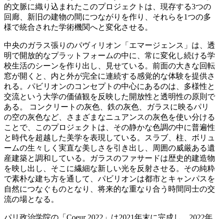
的文脈に織り込まれたこのプロジェクトは、現存する3つの
回廊、新旧の建物の間につながりを作り、それらを1つの多
様で統合された学術機関へと変化させる。
中央のガラス張りのパヴィリオン「エマージェンス」は、透
明で開放的なプラットフォームの中に、常に変化し続ける学
校生活のシーンを作り出し、見せている。前面の大きな回転
窓が開くと、内と外が完全に連続する感覚的な体験を提供さ
れる。パビリオンのコンセプトの中心にあるのは、多様性と
交流という大学の価値観を反映した開放性と透明性の原則で
ある。 コンクリートの灰色、鉄の灰色、ガラスに映るパリ
の空の灰色など、さまざまなニュアンスの灰色を使い分ける
ことで、このプロジェクトは、その静かな色調の中に普遍性
と時代を超越した美学を表現している。スラブ、柱、ボリュ
ームの生々しく実直な美しさを引き出し、周囲の威厳ある遺
産建築と調和している。ガラスのファサードは歴史的建造物
を映し出し、そこに繊細な新しい光を反射させる。その純粋
で素朴な建ち方を通して、パビリオンは都市とキャンパスを
自然につなぐものとなり、将来的な重なり合う時間同士の交
流の場となる。
パリ政治学院の「Coeur 2022」は2021年末に完成し、2022年